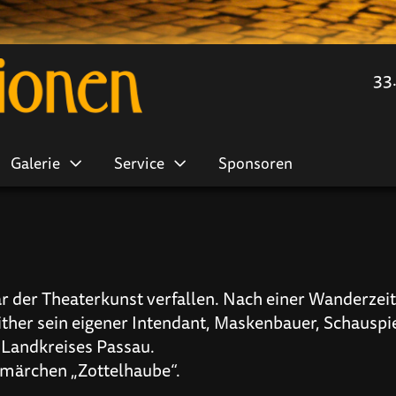
33
Galerie
Service
Sponsoren
ar der Theaterkunst verfallen. Nach einer Wanderzei
ither sein eigener Intendant, Maskenbauer, Schauspie
 Landkreises Passau.
smärchen „Zottelhaube“.